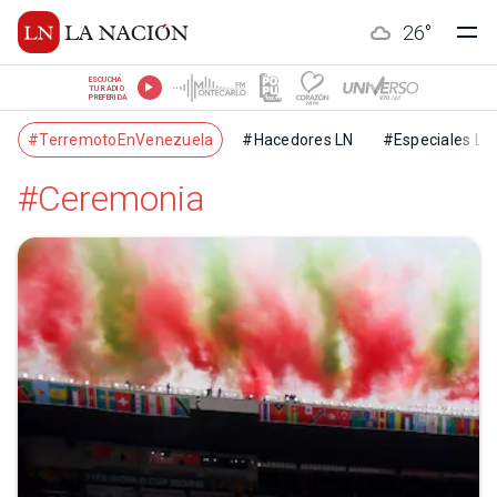
26
°
ESCUCHÁ
TU RADIO
PREFERIDA
#TerremotoEnVenezuela
#Hacedores LN
#Especiales LN
#Ceremonia