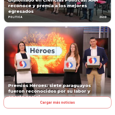
Diplomado en Ciencias Políticas: ANR
reconoce y premia a los mejores
egresados
263D
POLÍTICA
Premios Héroes: siete paraguayos
fueron reconocidos por su labor y
aporte social
Cargar más noticias
523D
PAÍS