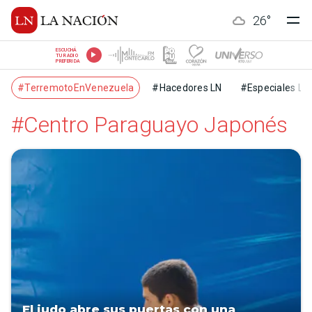
26
°
ESCUCHÁ
TU RADIO
PREFERIDA
#TerremotoEnVenezuela
#Hacedores LN
#Especiales LN
#Centro Paraguayo Japonés
El judo abre sus puertas con una