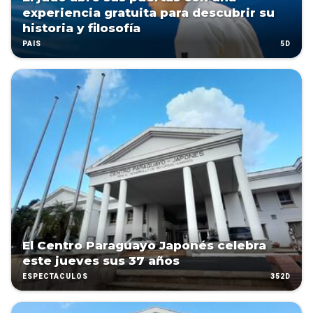
experiencia gratuita para descubrir su
historia y filosofía
5D
PAÍS
El Centro Paraguayo Japonés celebra
este jueves sus 37 años
352D
ESPECTÁCULOS