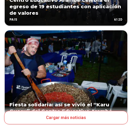
Centro Educativo Arambé celebra el
egreso de 19 estudiantes con aplicación
de valores
612D
PAÍS
Fiesta solidaria: así se vivió el “Karu
Guasu” del Centro Educativo Arambé
Cargar más noticias
844D
PAÍS