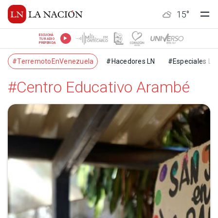
15
°
ESCUCHÁ
TU RADIO
PREFERIDA
#TerremotoEnVenezuela
#Hacedores LN
#Especiales LN
#Centro Educativo Arambé