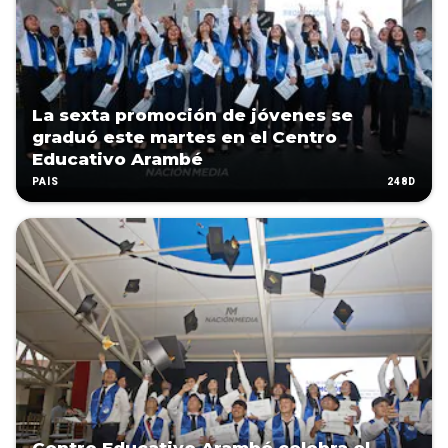
La sexta promoción de jóvenes se
graduó este martes en el Centro
Educativo Arambé
248D
PAÍS