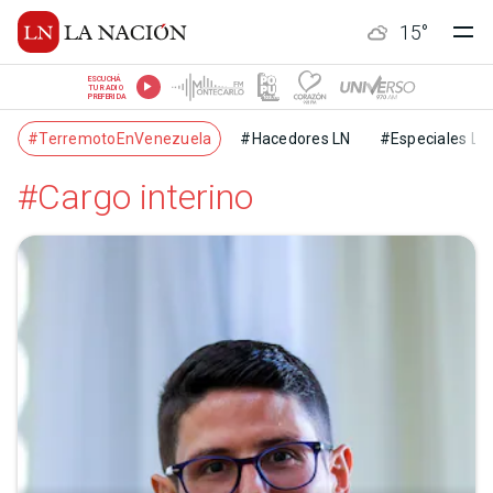
15
°
ESCUCHÁ
TU RADIO
PREFERIDA
#TerremotoEnVenezuela
#Hacedores LN
#Especiales LN
#Cargo interino