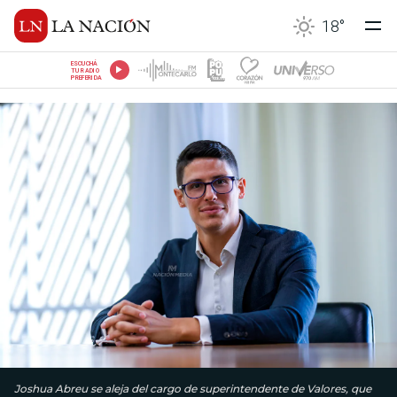
18
°
ESCUCHÁ
TU RADIO
PREFERIDA
Joshua Abreu se aleja del cargo de superintendente de Valores, que