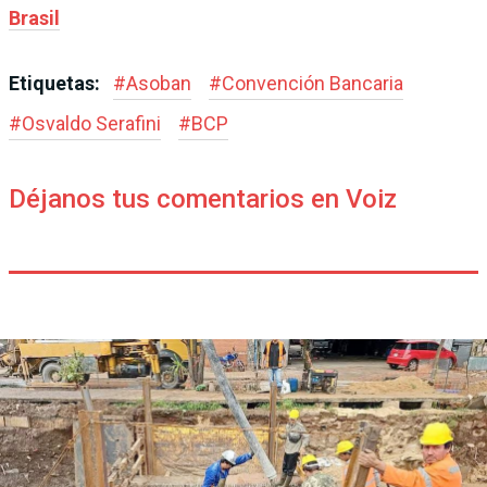
Brasil
Etiquetas:
#
Asoban
#
Convención Bancaria
#
Osvaldo Serafini
#
BCP
Déjanos tus comentarios en Voiz