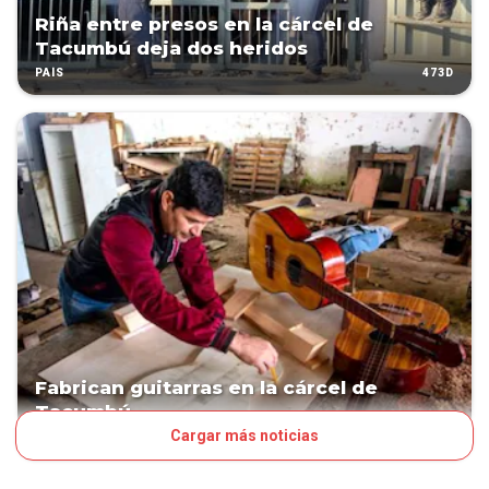
Riña entre presos en la cárcel de
Tacumbú deja dos heridos
473D
PAÍS
Fabrican guitarras en la cárcel de
Tacumbú
Cargar más noticias
748D
PAÍS