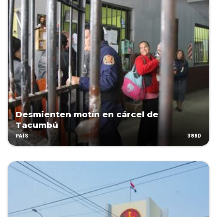
Desmienten motín en cárcel de
Tacumbú
388D
PAÍS