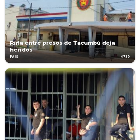
Riña entre presos de Tacumbú deja
heridos
473D
PAÍS