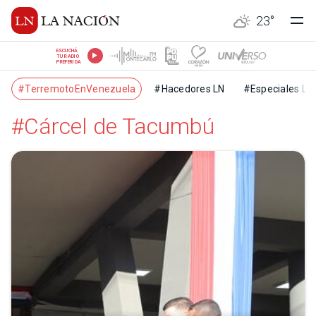
23
°
ESCUCHÁ
TU RADIO
PREFERIDA
#TerremotoEnVenezuela
#Hacedores LN
#Especiales LN
#Cárcel de Tacumbú