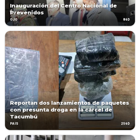
Inauguración del Centro Nacional de
Prevenidos
86D
OJO
Reportan dos lanzamientos de paquetes
con presunta droga en la cárcel de
Tacumbú
256D
PAÍS