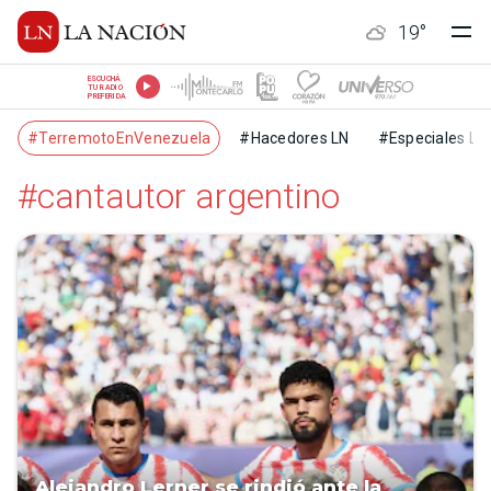
19
°
ESCUCHÁ
TU RADIO
PREFERIDA
#TerremotoEnVenezuela
#Hacedores LN
#Especiales LN
#cantautor argentino
Alejandro Lerner se rindió ante la