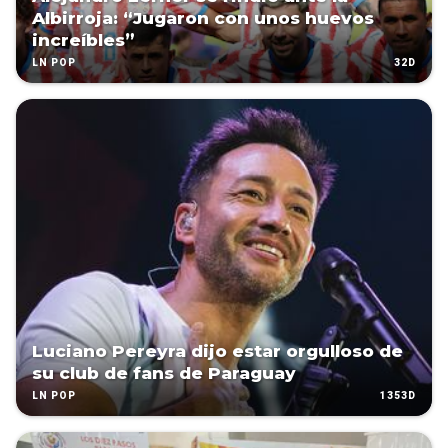
Albirroja: “Jugaron con unos huevos
increíbles”
32D
LN POP
Luciano Pereyra dijo estar orgulloso de
su club de fans de Paraguay
1353D
LN POP