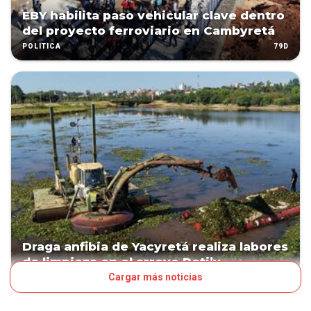
EBY habilita paso vehicular clave dentro
del proyecto ferroviario en Cambyretá
79D
POLÍTICA
Draga anfibia de Yacyretá realiza labores
de limpieza en el arroyo Poti’y
Cargar más noticias
170D
PAÍS