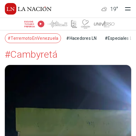
19
°
ESCUCHÁ
TU RADIO
PREFERIDA
#TerremotoEnVenezuela
#Hacedores LN
#Especiales LN
#Cambyretá