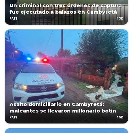
Un criminal con tres órdenes de captura
fue ejecutado a balazos en Cambyretá
13D
PAÍS
Asalto domiciliario en Cambyretá:
maleantes se llevaron millonario botín
15D
PAÍS