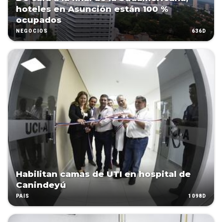
hoteles en Asunción están 100 %
ocupados
636D
NEGOCIOS
Habilitan camas de UTI en hospital de
Canindeyú
1098D
PAÍS