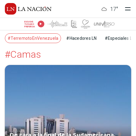
17
°
ESCUCHÁ
TU RADIO
PREFERIDA
#TerremotoEnVenezuela
#Hacedores LN
#Especiales LN
#Camas
De cara a la final de la Sudamericana,