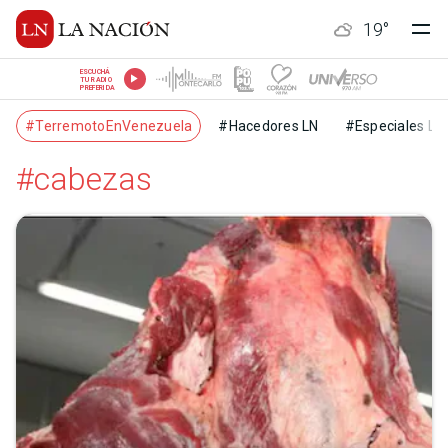
19
°
ESCUCHÁ
TU RADIO
PREFERIDA
#TerremotoEnVenezuela
#Hacedores LN
#Especiales LN
#cabezas