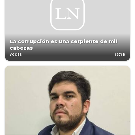
La corrupción es una serpiente de mil
cabezas
1071D
VOCES