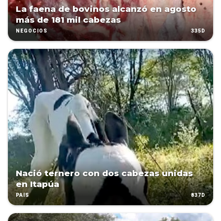
La faena de bovinos alcanzó en agosto
más de 181 mil cabezas
335D
NEGOCIOS
Nació ternero con dos cabezas unidas
en Itapúa
837D
PAÍS