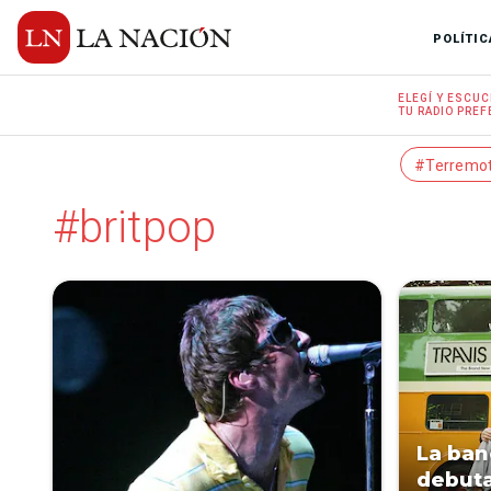
POLÍTIC
ELEGÍ Y
ESCUC
TU RADIO
PREF
#Terremo
#britpop
La ban
debuta