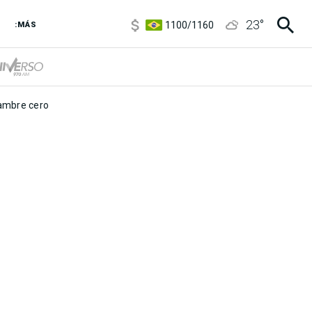
5900
/
5960
23
°
1100
/
1160
:MÁS
3,8
/
4
6850
/
7200
5900
/
5960
mbre cero