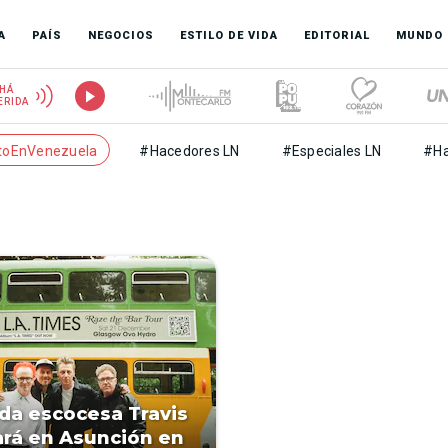
A
PAÍS
NEGOCIOS
ESTILO DE VIDA
EDITORIAL
MUNDO
HÁ
ERIDA
toEnVenezuela
#Hacedores LN
#Especiales LN
#Ha
da escocesa Travis
rá en Asunción en