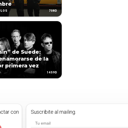
mbre
708D
ULOS
ain” de Suede:
enamorarse de la
or primera vez
1459D
O
actar con
Suscribite al mailing.