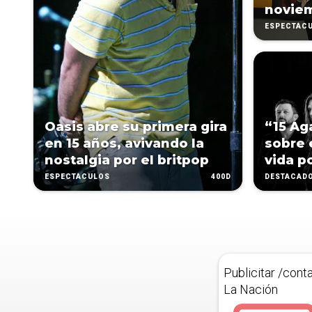
novie
ESPECTÁC
Oasis abre su primera gira
“15 Ag
en 15 años, avivando la
sobre 
nostalgia por el britpop
vida p
400D
ESPECTÁCULOS
DESTACAD
Publicitar /cont
La Nación