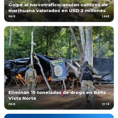
Golpe al narcotráfico: anulan cultivos de
marihuana valorados en USD 2 millones
144D
PAÍS
Eliminan 15 toneladas de droga en Bella
Vista Norte
211D
PAÍS