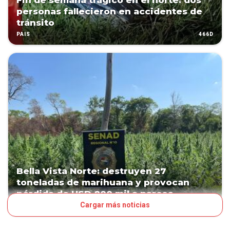
Fin de semana trágico en el norte: dos
personas fallecieron en accidentes de
tránsito
466D
PAÍS
Bella Vista Norte: destruyen 27
toneladas de marihuana y provocan
pérdida de USD 800 mil a narcos
Cargar más noticias
526D
PAÍS