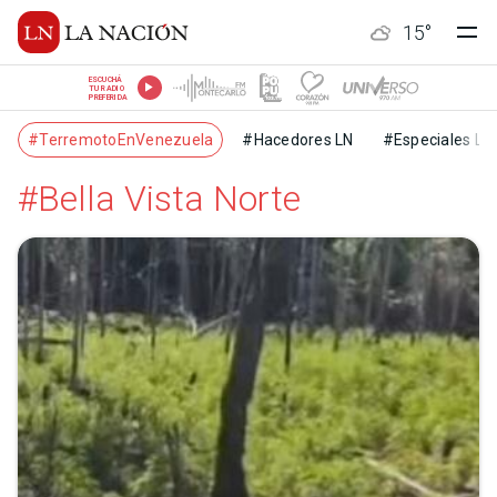
15
°
ESCUCHÁ
TU RADIO
PREFERIDA
#TerremotoEnVenezuela
#Hacedores LN
#Especiales LN
#Bella Vista Norte