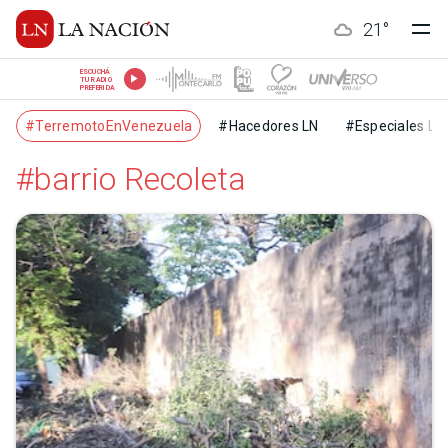
21
°
ESCUCHÁ
TU RADIO
PREFERIDA
#TerremotoEnVenezuela
#Hacedores LN
#Especiales LN
#barrio Recoleta