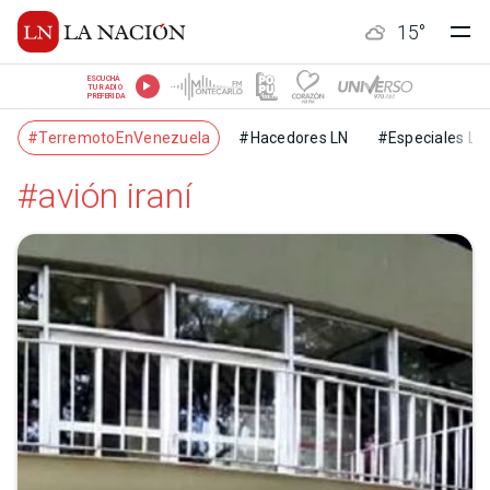
15
°
ESCUCHÁ
TU RADIO
PREFERIDA
#TerremotoEnVenezuela
#Hacedores LN
#Especiales LN
#avión iraní