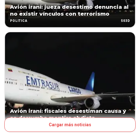
Avión iraní: jueza desestimó denuncia al
no existir vínculos con terrorismo
503D
POLÍTICA
Avión iraní: fiscales desestiman causa y
se derrumba mentira abdista
Cargar más noticias
546D
POLÍTICA