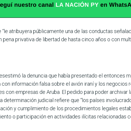
e “le atribuyera públi­camente una de las conductas señalada
 pena privativa de libertad de hasta cinco años o con multa”
desestimó la denuncia que había presentado el enton­ces m
ía con informa­ción falsa sobre el avión iraní y los negocio
s con empresas de Aruba. El pedido para poder archivar la
 determinación judicial refiere que “los países involucrad
rización y cumplimiento de los proce­dimientos legales esta
ento o participación en actividades ilícitas relacio­nadas c