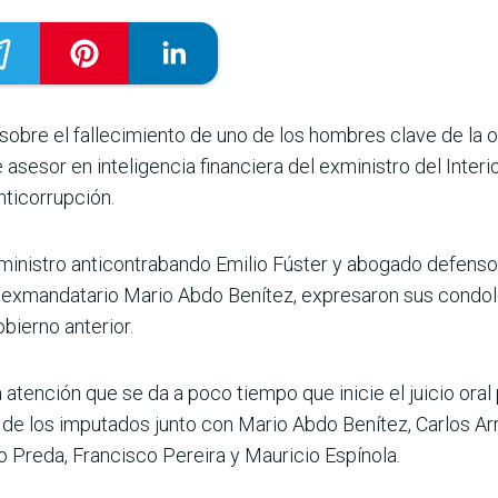
obre el fallecimiento de uno de los hombres clave de la ofi
ase­sor en inteligencia financiera del exministro del Interi
nticorrupción.
xministro anticontra­bando Emilio Fúster y abo­gado defens
 el exmandatario Mario Abdo Benítez, expresaron sus con­dol
obierno anterior.
atención que se da a poco tiempo que inicie el juicio oral 
 de los imputados junto con Mario Abdo Benítez, Carlos Arr
 Preda, Francisco Pereira y Mau­ricio Espínola.