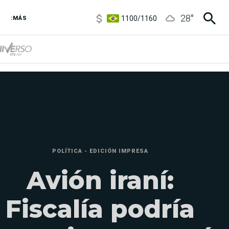
1100
/
1160
28
°
3,8
/
4
:MÁS
6850
/
7200
5900
/
5960
POLÍTICA - EDICIÓN IMPRESA
Avión iraní:
Fiscalía podría