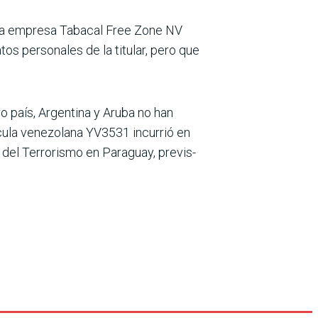
e la empresa Tabacal Free Zone NV
s perso­nales de la titular, pero que
país, Argentina y Aruba no han
ícula venezolana YV3531 incurrió en
 del Terro­rismo en Paraguay, previs­