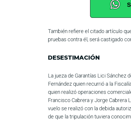
También refiere el citado artí­culo qu
pruebas con­tra él, será castigado con
DESESTIMACIÓN
La jueza de Garantías Lici Sán­chez 
Fernández quien recu­rrió a la Fiscal
quien realizó operaciones comerciale
Francisco Cabrera y Jorge Cabrera La
vuelo se rea­lizó con la debida auto
de que la tripulación tuviera conocimi