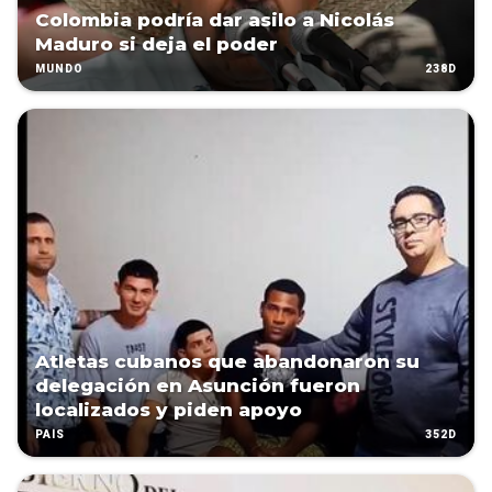
Colombia podría dar asilo a Nicolás
Maduro si deja el poder
238D
MUNDO
Atletas cubanos que abandonaron su
delegación en Asunción fueron
localizados y piden apoyo
352D
PAÍS