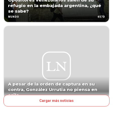
Opositores venezolanos salen de su
refugio en la embajada argentina, ¿qué
se sabe?
457D
MUNDO
A pesar de la orden de captura en su
contra, González Urrutia no piensa en
asilo
Cargar más noticias
703D
MUNDO