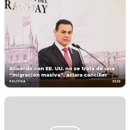
Acuerdo con EE. UU. no se trata de una
“migración masiva”, aclara canciller
352D
POLÍTICA