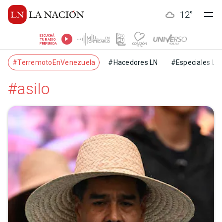
12
°
ESCUCHÁ
TU RADIO
PREFERIDA
#TerremotoEnVenezuela
#Hacedores LN
#Especiales LN
#asilo