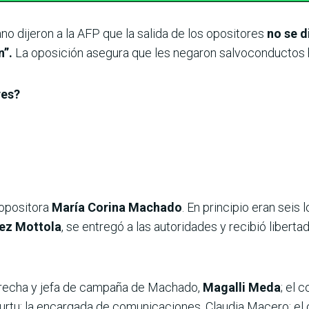
no dijeron a la AFP que la salida de los opositores
no se d
n”.
La oposición asegura que les negaron salvoconductos ha
res?
 opositora
María Corina Machado
. En principio eran seis
ez Mottola
, se entregó a las autoridades y recibió liberta
recha y jefa de campaña de Machado,
Magalli Meda
; el 
tu; la encargada de comunicaciones, Claudia Macero; el 