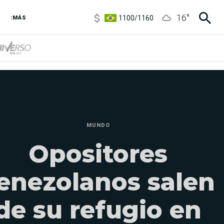
1100
/
1160
16
°
:MÁS
3,8
/
4
6850
/
7200
5900
/
5960
MUNDO
Opositores
enezolanos salen
de su refugio en