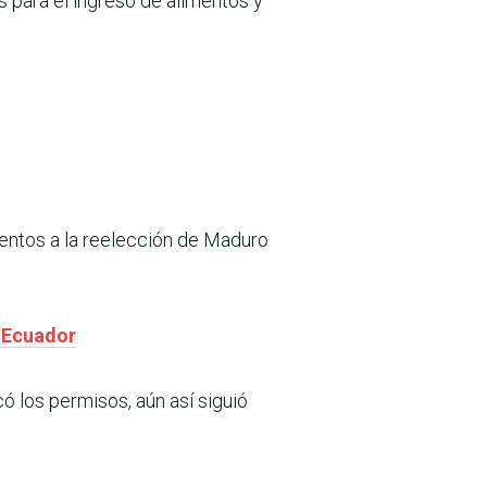
s para el ingreso de alimentos y
ientos a la reelección de Maduro
e Ecuador
 los permisos, aún así siguió