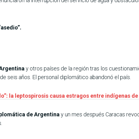
unciaron la interrupción del servicio de agua y obstáculo
“asedio”.
Argentina
y otros países de la región tras los cuestionam
e seis años. El personal diplomático abandonó el país.
o”: la leptospirosis causa estragos entre indígenas d
iplomática de Argentina
y un mes después Caracas revocó
.