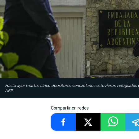
Hasta ayer martes cinco opositores venezolanos estuvieron refugiados 
AFP
Compartir en redes