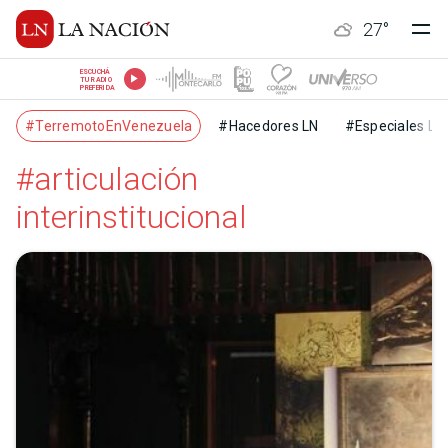
27
°
ESCUCHÁ
TU RADIO
PREFERIDA
#TerremotoEnVenezuela
#Hacedores LN
#Especiales LN
#articulación
interinstitucional