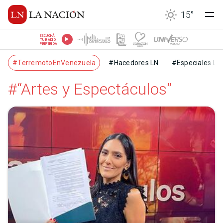
15
°
ESCUCHÁ
TU RADIO
PREFERIDA
#TerremotoEnVenezuela
#Hacedores LN
#Especiales LN
#“Artes y Espectáculos”