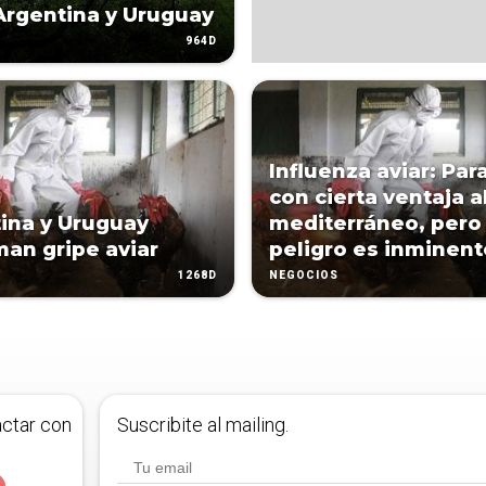
Argentina y Uruguay
964D
Influenza aviar: Par
con cierta ventaja a
ina y Uruguay
mediterráneo, pero
man gripe aviar
peligro es inminent
1268D
NEGOCIOS
actar con
Suscribite al mailing.