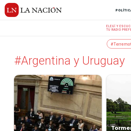
POLÍTIC
ELEGÍ Y
ESCUC
TU RADIO
PREF
#Terremo
#Argentina y Uruguay
Tormen