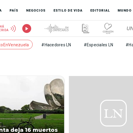
A
PAÍS
NEGOCIOS
ESTILO DE VIDA
EDITORIAL
MUNDO
HÁ
ERIDA
toEnVenezuela
#Hacedores LN
#Especiales LN
#Ha
ta deja 16 muertos