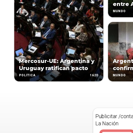
entre 
MUNDO
Mercosur-UE: Argentina y
Argent
Uruguay ratifican pacto
confir
162D
POLÍTICA
MUNDO
Publicitar /cont
La Nación