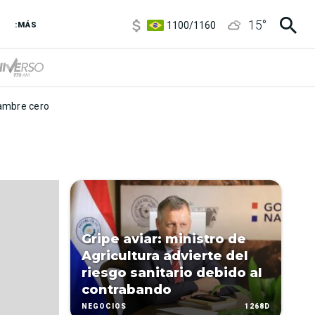
5900
/
5960
15
°
1100
/
1160
:MÁS
3,8
/
4
6850
/
7200
5900
/
5960
mbre cero
Gripe aviar: ministro de
Agricultura advierte del
riesgo sanitario debido al
contrabando
1268D
NEGOCIOS