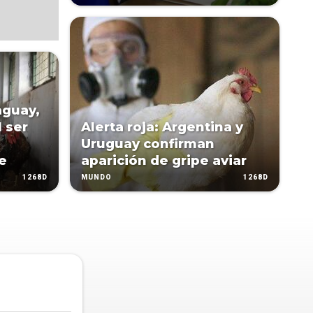
aguay,
l ser
Alerta roja: Argentina y
Uruguay confirman
e
aparición de gripe aviar
1268D
1268D
MUNDO