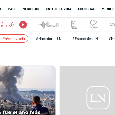
A
PAÍS
NEGOCIOS
ESTILO DE VIDA
EDITORIAL
MUNDO
HÁ
ERIDA
toEnVenezuela
#Hacedores LN
#Especiales LN
#Ha
4 fue el año más