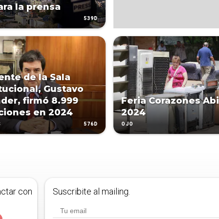
ara la prensa
539D
ente de la Sala
tucional, Gustavo
der, firmó 8.999
Feria Corazones Ab
ciones en 2024
2024
576D
S
OJO
actar con
Suscribite al mailing.