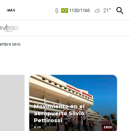
5920
/
5970
21
°
1120
/
1160
:MÁS
3,6
/
3,9
6850
/
7200
5920
/
5970
mbre cero
Movimiento en el
aeropuerto Silvio
Pettirossi
580D
OJO