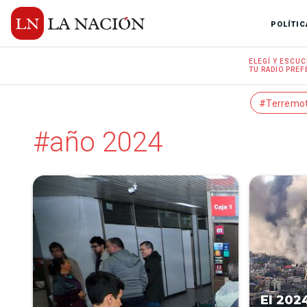
POLÍTIC
ELEGÍ Y
ESCUC
TU RADIO
PREF
#Terremo
#año 2024
El 202