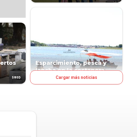
iertos
Esparcimiento, pesca y
lancha en la costanera
Cargar más noticias
580D
580D
OJO