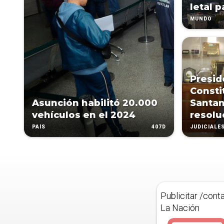
letal p
MUNDO
Presid
Consti
Asunción habilitó 20.000
Santan
vehículos en el 2024
resolu
407D
PAÍS
JUDICIALE
Publicitar /cont
La Nación