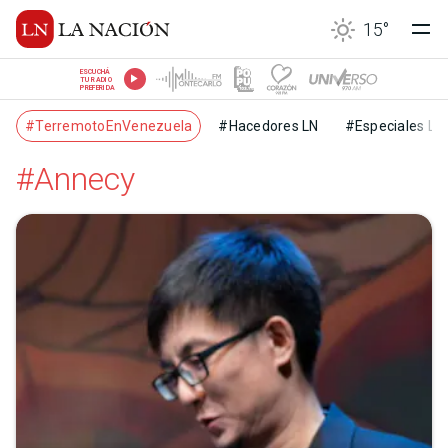
15
°
ESCUCHÁ
TU RADIO
PREFERIDA
#TerremotoEnVenezuela
#Hacedores LN
#Especiales LN
#Annecy