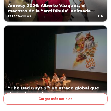
Annecy 2026: Alberto Vázquez, el
maestro de la “antifábula” animada
41D
ESPECTÁCULOS
“The Bad Guys 2”: un atraco global que
deslumbró en Annecy
Cargar más noticias
418D
ESPECTÁCULOS