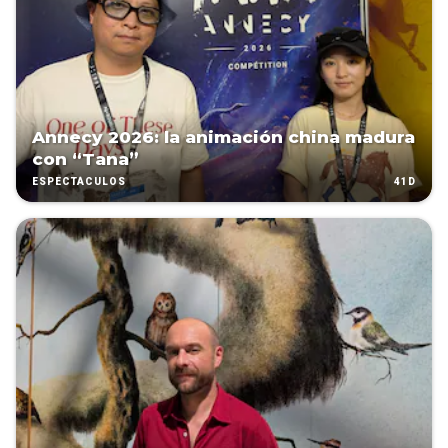
Annecy 2026: la animación china madura
con “Tana”
41D
ESPECTÁCULOS