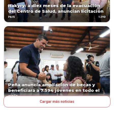
Itakyry: a diez meses de la evacuación
del Centro de Salud, anuncian licitación
129D
PAÍS
Peña anuncia ampliación de becas y
beneficiará a 7.594 jóvenes en todo el
país
Cargar más noticias
134D
POLÍTICA