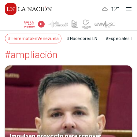
12
°
ESCUCHÁ
TU RADIO
PREFERIDA
#TerremotoEnVenezuela
#Hacedores LN
#Especiales LN
#ampliación
Impulsan proyecto para renovar