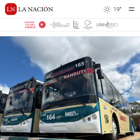
19
°
ESCUCHÁ
TU RADIO
PREFERIDA