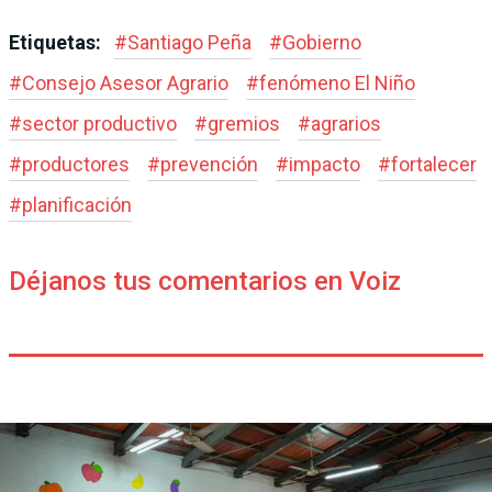
Etiquetas:
#
Santiago Peña
#
Gobierno
#
Consejo Asesor Agrario
#
fenómeno El Niño
#
sector productivo
#
gremios
#
agrarios
#
productores
#
prevención
#
impacto
#
fortalecer
#
planificación
Déjanos tus comentarios en Voiz