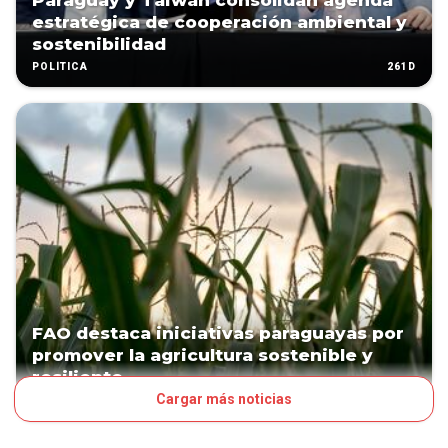
Paraguay y Taiwán consolidan agenda
estratégica de cooperación ambiental y
sostenibilidad
261D
POLÍTICA
FAO destaca iniciativas paraguayas por
promover la agricultura sostenible y
resiliente
Cargar más noticias
287D
POLÍTICA