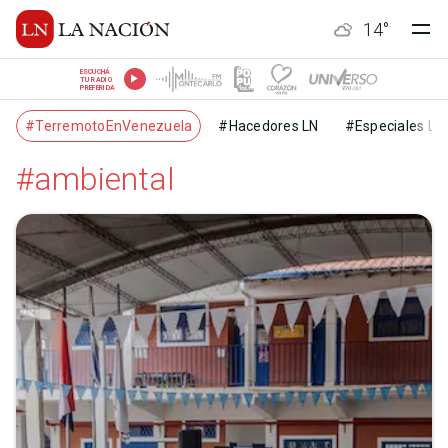
14
°
ESCUCHÁ
TU RADIO
PREFERIDA
#TerremotoEnVenezuela
#Hacedores LN
#Especiales LN
#ambiental