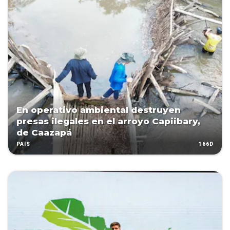
En operativo ambiental destruyen
presas ilegales en el arroyo Capiibary,
de Caazapá
166D
PAÍS