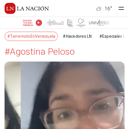
16
°
ESCUCHÁ
TU RADIO
PREFERIDA
#TerremotoEnVenezuela
#Hacedores LN
#Especiales LN
#Agostina Peloso