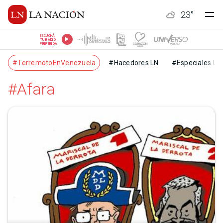
23
°
ESCUCHÁ
TU RADIO
PREFERIDA
#TerremotoEnVenezuela
#Hacedores LN
#Especiales LN
#Afara