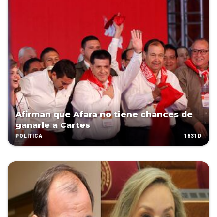
Afirman que Afara no tiene chances de
ganarle a Cartes
1831D
POLÍTICA