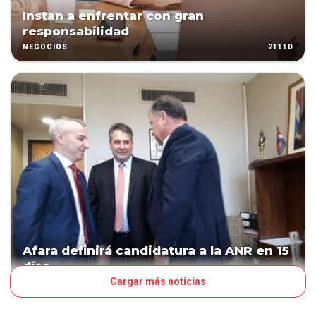
Instan a enfrentar con gran
responsabilidad
2111D
NEGOCIOS
Afara definirá candidatura a la ANR en 15
días
Cargar más noticias
2354D
POLÍTICA