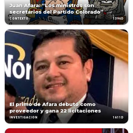
Juan Afara: “Los ministros son
secretarios del Partido Colorado”
1396D
CONTEXTO
El primo de Afara debutó como
proveedor y gana 22 licitaciones
1611D
INVESTIGACIÓN