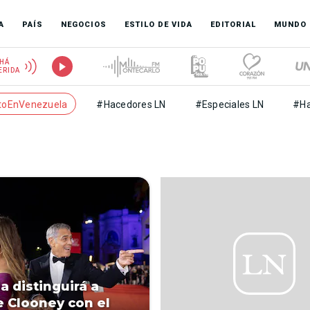
A
PAÍS
NEGOCIOS
ESTILO DE VIDA
EDITORIAL
MUNDO
HÁ
ERIDA
toEnVenezuela
#Hacedores LN
#Especiales LN
#Ha
a distinguirá a
 Clooney con el