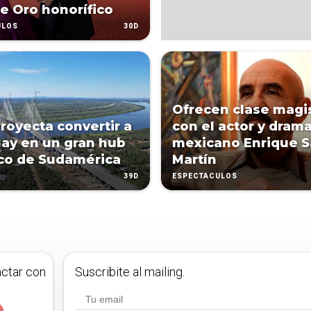
e Oro honorífico
30D
ULOS
Ofrecen clase magis
royecta convertir a
con el actor y dram
ay en un gran hub
mexicano Enrique S
ico de Sudamérica
Martín
39D
ESPECTÁCULOS
actar con
Suscribite al mailing.