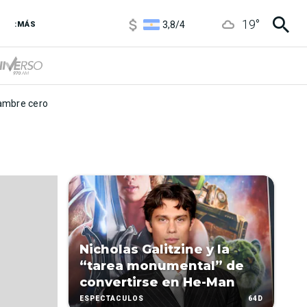
1100
/
1160
19
°
3,8
/
4
:MÁS
6850
/
7200
5900
/
5960
mbre cero
Nicholas Galitzine y la
“tarea monumental” de
convertirse en He-Man
64D
ESPECTÁCULOS