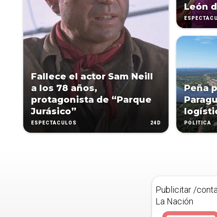
León d
ESPECTÁC
Fallece el actor Sam Neill
a los 78 años,
Peña p
protagonista de “Parque
Paragu
Jurásico”
logíst
24D
ESPECTÁCULOS
POLÍTICA
Publicitar /cont
La Nación