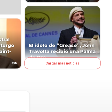
tral
aturgo
El ídolo de “Grease”, John
aint-
Travolta recibió una Palma
de Oro
Cargar más noticias
63D
83D
ESPECTÁCULOS