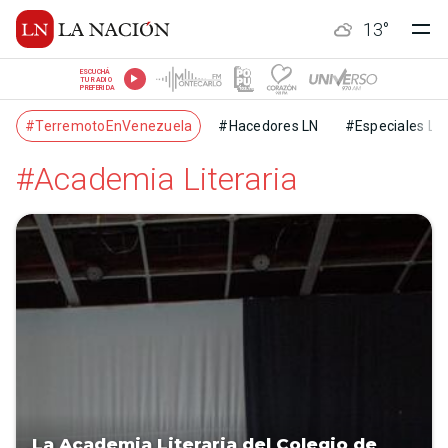
13
°
ESCUCHÁ
TU RADIO
PREFERIDA
#TerremotoEnVenezuela
#Hacedores LN
#Especiales LN
#Academia Literaria
La Academia Literaria del Colegio de