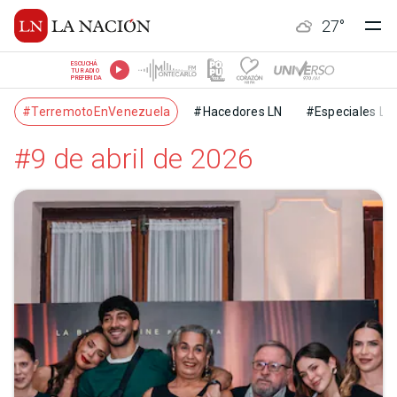
27
°
ESCUCHÁ
TU RADIO
PREFERIDA
#TerremotoEnVenezuela
#Hacedores LN
#Especiales LN
#9 de abril de 2026