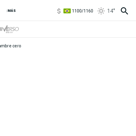
5900
/
5960
14
°
1100
/
1160
:MÁS
3,8
/
4
6850
/
7200
5900
/
5960
mbre cero