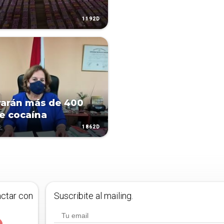
1192D
rarán más de 400
de cocaína
1862D
S
actar con
Suscribite al mailing.