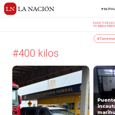
POLÍTIC
ELEGÍ Y
ESCUC
TU RADIO
PREF
#Terremo
#400 kilos
Puente
incaut
marihu