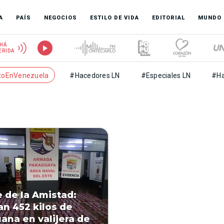
A
PAÍS
NEGOCIOS
ESTILO DE VIDA
EDITORIAL
MUNDO
HÁ
ERIDA
toEnVenezuela
#Hacedores LN
#Especiales LN
#Ha
 de la Amistad:
an 452 kilos de
ana en valijera de