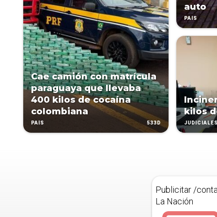
auto
PAÍS
Cae camión con matrícula
paraguaya que llevaba
400 kilos de cocaína
Incine
colombiana
kilos 
533D
PAÍS
JUDICIALE
Publicitar /cont
La Nación