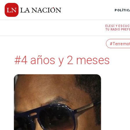
POLÍTIC
ELEGÍ Y
ESCUC
TU RADIO
PREF
#Terremo
#4 años y 2 meses