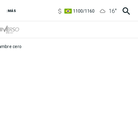
5900
/
5960
16
°
1100
/
1160
:MÁS
3,8
/
4
6850
/
7200
5900
/
5960
mbre cero