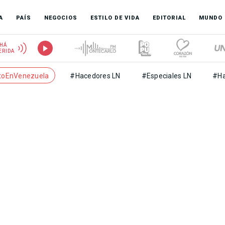
A
PAÍS
NEGOCIOS
ESTILO DE VIDA
EDITORIAL
MUNDO
HÁ
ERIDA
toEnVenezuela
#Hacedores LN
#Especiales LN
#Ha