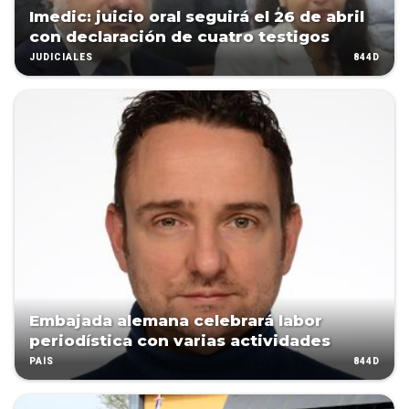
Imedic: juicio oral seguirá el 26 de abril
con declaración de cuatro testigos
844D
JUDICIALES
Embajada alemana celebrará labor
periodística con varias actividades
844D
PAÍS