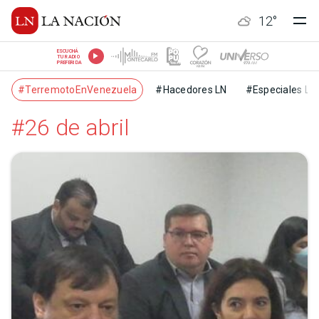
12
°
ESCUCHÁ
TU RADIO
PREFERIDA
#TerremotoEnVenezuela
#Hacedores LN
#Especiales LN
#26 de abril