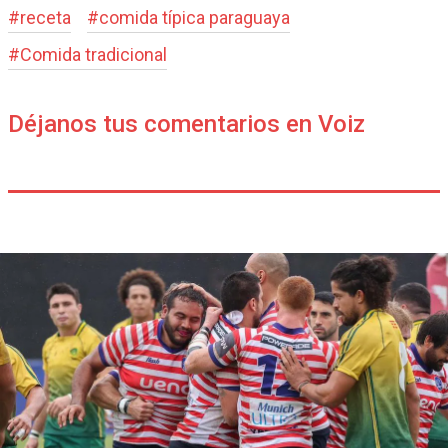
#
receta
#
comida típica paraguaya
#
Comida tradicional
Déjanos tus comentarios en Voiz