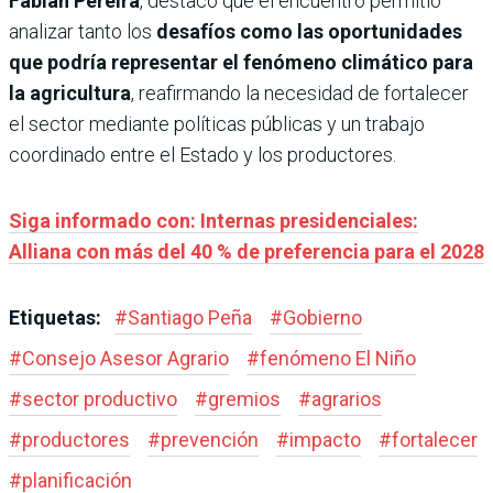
Fabián Pereira
, destacó que el encuentro permitió
analizar tanto los
desafíos como las oportunidades
que podría representar el fenómeno climático para
la agricultura
, reafirmando la necesidad de fortalecer
el sector mediante políticas públicas y un trabajo
coordinado entre el Estado y los productores.
Siga informado con: Internas presidenciales:
Alliana con más del 40 % de preferencia para el 2028
Etiquetas:
#
Santiago Peña
#
Gobierno
#
Consejo Asesor Agrario
#
fenómeno El Niño
#
sector productivo
#
gremios
#
agrarios
#
productores
#
prevención
#
impacto
#
fortalecer
#
planificación