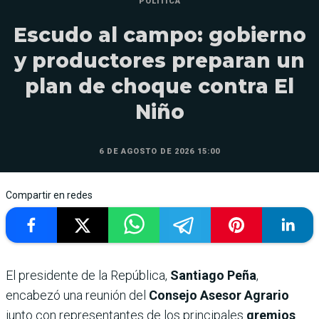
POLÍTICA
Escudo al campo: gobierno
y productores preparan un
plan de choque contra El
Niño
6 DE AGOSTO DE 2026 15:00
Compartir en redes
El presidente de la República,
Santiago Peña
,
encabezó una reunión del
Consejo Asesor Agrario
junto con representantes de los principales
gremios