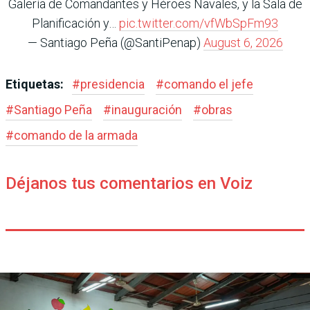
Galería de Comandantes y Héroes Navales, y la Sala de
Planificación y…
pic.twitter.com/vfWbSpFm93
— Santiago Peña (@SantiPenap)
August 6, 2026
Etiquetas:
#
presidencia
#
comando el jefe
#
Santiago Peña
#
inauguración
#
obras
#
comando de la armada
Déjanos tus comentarios en Voiz