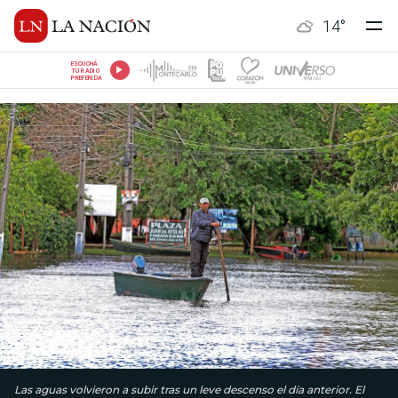
14
°
ESCUCHÁ
TU RADIO
PREFERIDA
Las aguas volvieron a subir tras un leve descenso el día anterior. El