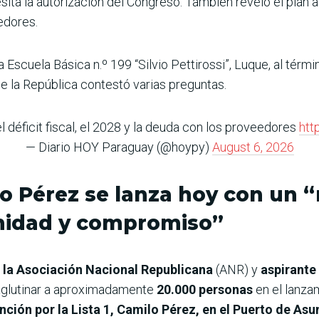
esita la autorización del Congreso. También reveló el plan a
edores.
 Escuela Básica n.º 199 “Silvio Pettirossi”, Luque, al térm
de la República contestó varias preguntas.
l déficit fiscal, el 2028 y la deuda con los proveedores
htt
— Diario HOY Paraguay (@hoypy)
August 6, 2026
 Pérez se lanza hoy con un 
nidad y compromiso”
e la Asociación Nacional Republicana
(ANR) y
aspirante 
 aglutinar a aproximadamente
20.000 personas
en el lanza
ción por la Lista 1, Camilo Pérez, en el Puerto de As