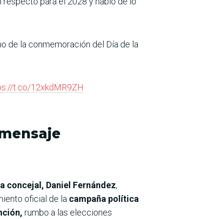
l respecto para el 2028 y habló de lo
ino de la conmemoración del Día de la
ps://t.co/12xkdMR9ZH
“mensaje
a concejal, Daniel Fernández
,
miento oficial de la
campaña política
unción,
rumbo a las elecciones