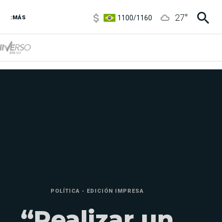
1100
/
1160
27
°
3,8
/
4
:MÁS
6850
/
7200
5900
/
5960
POLÍTICA - EDICIÓN IMPRESA
“Realizar un