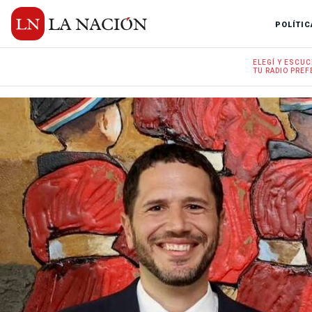
POLÍTIC
ELEGÍ Y
ESCUC
TU RADIO
PREF