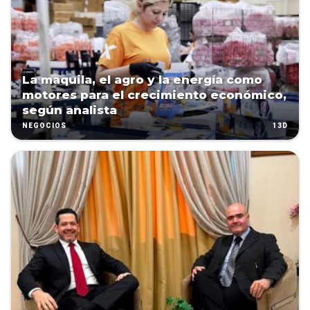
La maquila, el agro y la energía como
motores para el crecimiento económico,
según analista
13D
NEGOCIOS