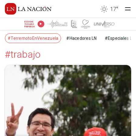
17
°
ESCUCHÁ
TU RADIO
PREFERIDA
#TerremotoEnVenezuela
#Hacedores LN
#Especiales LN
#trabajo