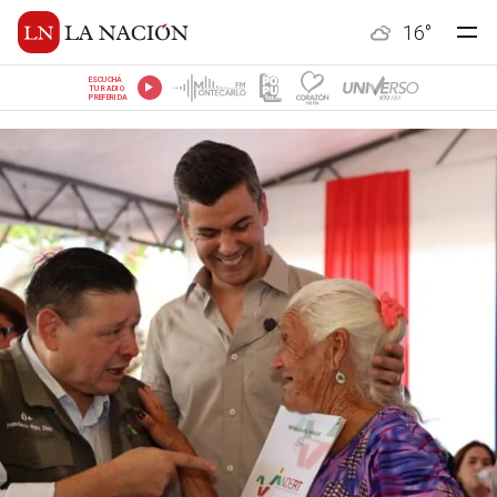
16
°
ESCUCHÁ
TU RADIO
PREFERIDA