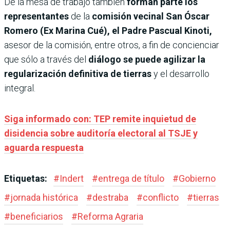
De la mesa de trabajo también
forman parte los
representantes
de la
comisión vecinal San Óscar
Romero (Ex Marina Cué), el Padre Pascual Kinoti,
asesor de la comisión, entre otros, a fin de concienciar
que sólo a través del
diálogo se puede agilizar la
regularización definitiva de tierras
y el desarrollo
integral.
Siga informado con: TEP remite inquietud de
disidencia sobre auditoría electoral al TSJE y
aguarda respuesta
Etiquetas:
#
Indert
#
entrega de título
#
Gobierno
#
jornada histórica
#
destraba
#
conflicto
#
tierras
#
beneficiarios
#
Reforma Agraria