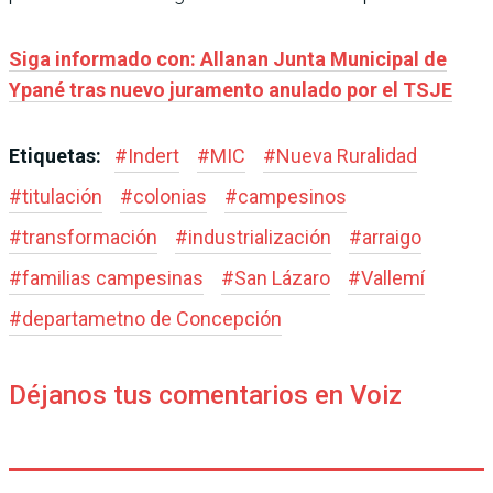
Siga informado con: Allanan Junta Municipal de
Ypané tras nuevo juramento anulado por el TSJE
Etiquetas:
#
Indert
#
MIC
#
Nueva Ruralidad
#
titulación
#
colonias
#
campesinos
#
transformación
#
industrialización
#
arraigo
#
familias campesinas
#
San Lázaro
#
Vallemí
#
departametno de Concepción
Déjanos tus comentarios en Voiz