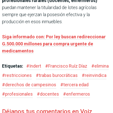
profesionales rurales (docentes, enfermeros)
puedan mantener la titularidad de lotes agrícolas
siempre que ejerzan la posesión efectiva y la
producción en esos inmuebles.
Siga informado con: Por ley buscan redireccionar
G.500.000 millones para compra urgente de
medicamentos
Etiquetas:
#
Indert
#
Francisco Ruíz Díaz
#
elimina
#
restricciones
#
trabas burocráticas
#
reinvindica
#
derechos de campesinos
#
tercera edad
#
profesionales
#
docentes
#
enfermeros
Déjanos tus comentarios en Voiz