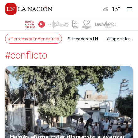
15
°
ESCUCHÁ
TU RADIO
PREFERIDA
#TerremotoEnVenezuela
#Hacedores LN
#Especiales LN
#conflicto
Hamás afirma estar dispuesto a avanzar