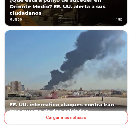
¿Qué está a punto de suceder en
Oriente Medio? EE. UU. alerta a sus
ciudadanos
15D
MUNDO
EE. UU. intensifica ataques contra Irán
tras muerte de dos soldados
Cargar más noticias
21D
MUNDO