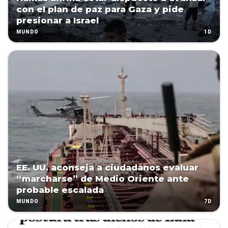
con el plan de paz para Gaza y pide
presionar a Israel
1D
MUNDO
EE. UU. aconseja a ciudadanos evaluar
“marcharse” de Medio Oriente ante
probable escalada
7D
MUNDO