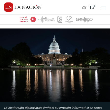
15
°
ESCUCHÁ
TU RADIO
PREFERIDA
La institución diplomática limitará su emisión informativa en redes