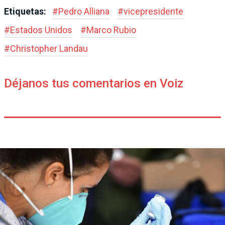
Etiquetas:
#
Pedro Alliana
#
vicepresidente
#
Estados Unidos
#
Marco Rubio
#
Christopher Landau
Déjanos tus comentarios en Voiz