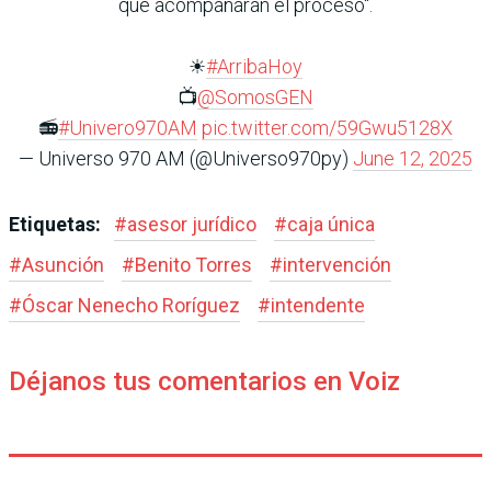
que acompañarán el proceso".
☀
#ArribaHoy
📺
@SomosGEN
📻
#Univero970AM
pic.twitter.com/59Gwu5128X
— Universo 970 AM (@Universo970py)
June 12, 2025
Etiquetas:
#
asesor jurídico
#
caja única
#
Asunción
#
Benito Torres
#
intervención
#
Óscar Nenecho Roríguez
#
intendente
Déjanos tus comentarios en Voiz