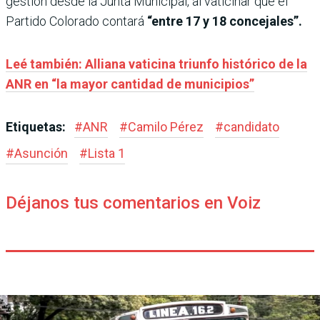
gestión desde la Junta Municipal, al vaticinar que el
Partido Colorado contará
“entre 17 y 18 concejales”.
Leé también: Alliana vaticina triunfo histórico de la
ANR en “la mayor cantidad de municipios”
Etiquetas:
#
ANR
#
Camilo Pérez
#
candidato
#
Asunción
#
Lista 1
Déjanos tus comentarios en Voiz