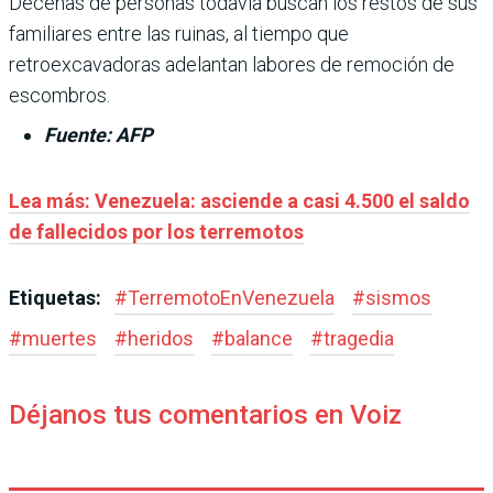
Decenas de personas todavía buscan los restos de sus
familiares entre las ruinas, al tiempo que
retroexcavadoras adelantan labores de remoción de
escombros.
Fuente: AFP
Lea más: Venezuela: asciende a casi 4.500 el saldo
de fallecidos por los terremotos
Etiquetas:
#
TerremotoEnVenezuela
#
sismos
#
muertes
#
heridos
#
balance
#
tragedia
Déjanos tus comentarios en Voiz