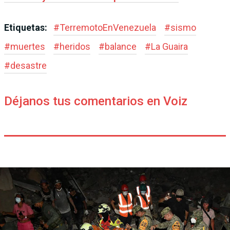
Etiquetas:
#
TerremotoEnVenezuela
#
sismo
#
muertes
#
heridos
#
balance
#
La Guaira
#
desastre
Déjanos tus comentarios en Voiz