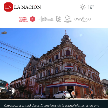
18
°
ESCUCHÁ
TU RADIO
PREFERIDA
Capasa presentará datos financieros de la estatal el martes en una