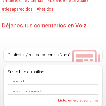
#
muertos
#
víctimas
#
balance
#
La Guaira
#
desaparecidos
#
heridos
Déjanos tus comentarios en Voiz
Publicitar /contactar con La Nación
Suscribite al mailing.
Listo, quiero suscribirme