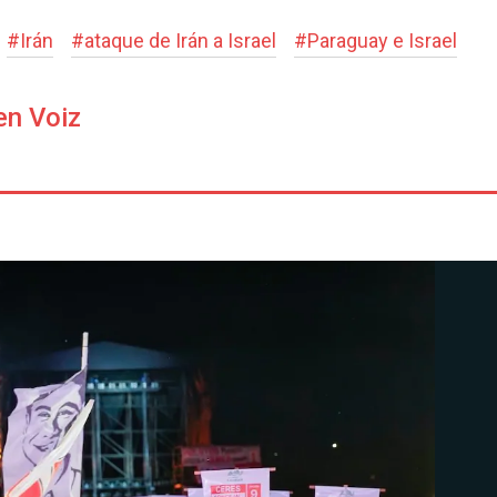
#
Irán
#
ataque de Irán a Israel
#
Paraguay e Israel
en Voiz