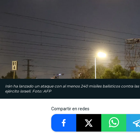
Irán ha lanzado un ataque con al menos 240 misiles balísticos contra las
ejército israelí. Foto: AFP
Compartir en redes