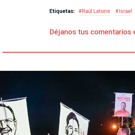
Etiquetas:
#
Raúl Latorre
#
Israel
Déjanos tus comentarios 