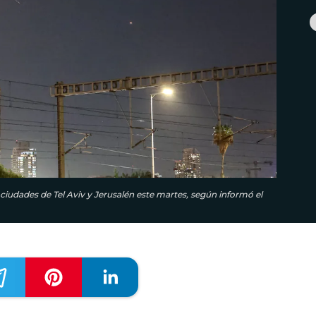
 ciudades de Tel Aviv y Jerusalén este martes, según informó el