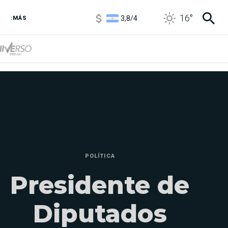
3,8
/
4
16
°
6850
/
7200
:MÁS
5900
/
5960
POLÍTICA
Presidente de
Diputados