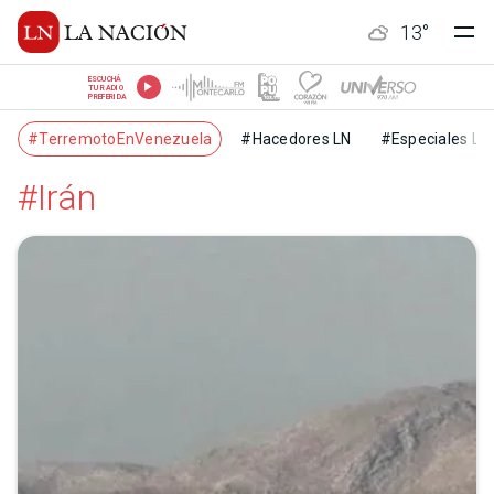
13
°
ESCUCHÁ
TU RADIO
PREFERIDA
#TerremotoEnVenezuela
#Hacedores LN
#Especiales LN
#Irán