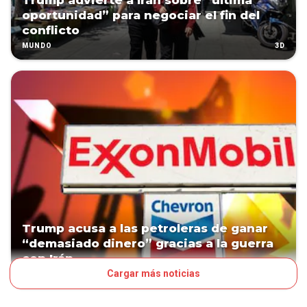
Trump advierte a Irán sobre “última
oportunidad” para negociar el fin del
conflicto
3D
MUNDO
Trump acusa a las petroleras de ganar
“demasiado dinero” gracias a la guerra
con Irán
Cargar más noticias
4D
MUNDO