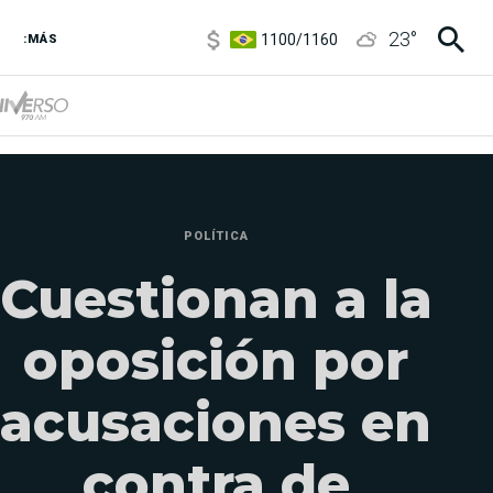
1100
/
1160
23
°
3,8
/
4
:MÁS
6850
/
7200
5900
/
5960
POLÍTICA
Cuestionan a la
oposición por
acusaciones en
contra de