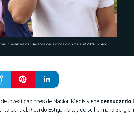
es y posibles candidatos de la oposición para el 2028. Foto:
o de Investigaciones de Nación Media viene
desnudando la
to Central, Ricardo Estigarribia, y de su hermano Sergio, in