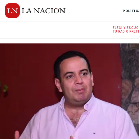
POLÍTIC
ELEGÍ Y
ESCUC
TU RADIO
PREF