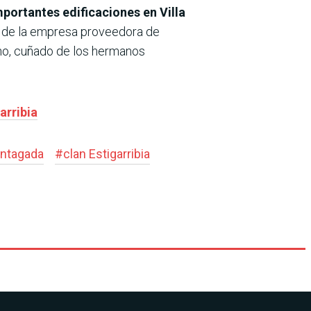
mportantes edificaciones en Villa
re de la empresa proveedora de
no, cuñado de los hermanos
arribia
antagada
#
clan Estigarribia