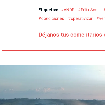
Etiquetas:
#
ANDE
#
Félix Sosa
#
condiciones
#
operativizar
#
ven
Déjanos tus comentarios 