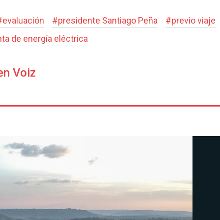
#
evaluación
#
presidente Santiago Peña
#
previo viaje
ta de energía eléctrica
en Voiz