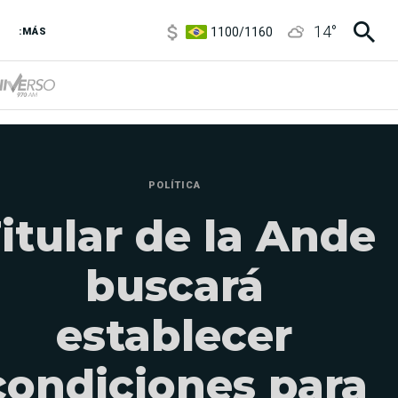
1100
/
1160
14
°
:MÁS
3,8
/
4
6850
/
7200
5900
/
5960
POLÍTICA
itular de la Ande
buscará
establecer
condiciones para