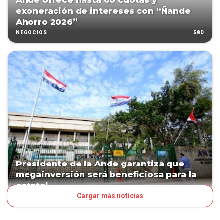
Ande ofrece hasta 60 cuotas y
exoneración de intereses con “Ñande
Ahorro 2026”
58D
NEGOCIOS
Presidente de la Ande garantiza que
megainversión será beneficiosa para la
estatal
Cargar más noticias
59D
NEGOCIOS