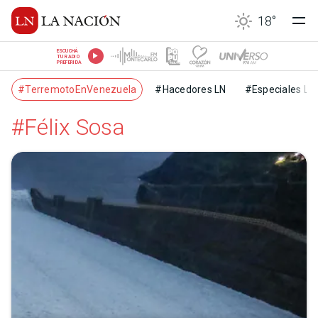
18
°
ESCUCHÁ
TU RADIO
PREFERIDA
#TerremotoEnVenezuela
#Hacedores LN
#Especiales LN
#Félix Sosa