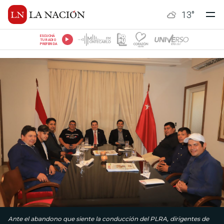
13
°
ESCUCHÁ
TU RADIO
PREFERIDA
Ante el abandono que siente la conducción del PLRA, dirigentes de