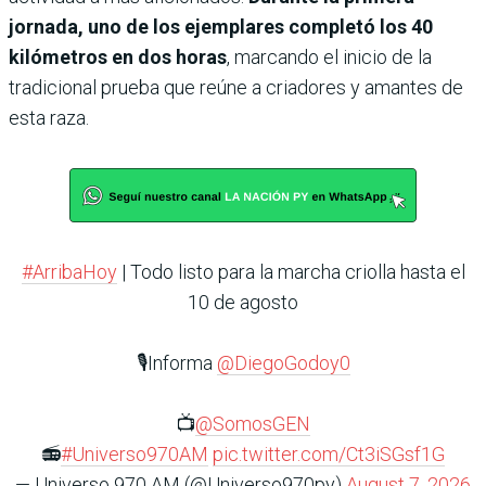
jornada, uno de los ejemplares completó los 40
kilómetros en dos horas
, marcando el inicio de la
tradicional prueba que reúne a criadores y amantes de
esta raza.
#ArribaHoy
| Todo listo para la marcha criolla hasta el
10 de agosto
🎙️Informa
@DiegoGodoy0
📺
@SomosGEN
📻
#Universo970AM
pic.twitter.com/Ct3iSGsf1G
— Universo 970 AM (@Universo970py)
August 7, 2026