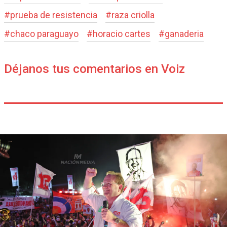
#
prueba de resistencia
#
raza criolla
#
chaco paraguayo
#
horacio cartes
#
ganaderia
Déjanos tus comentarios en Voiz