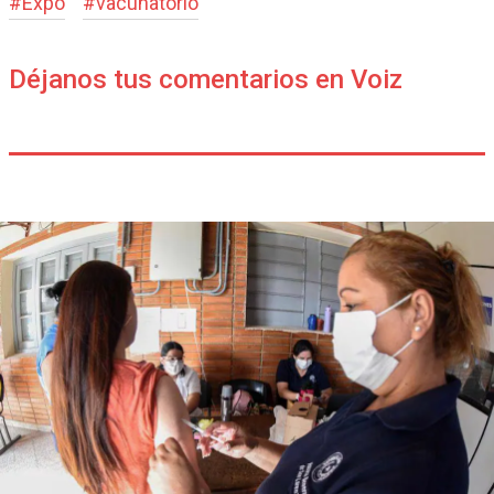
#
Expo
#
vacunatorio
Déjanos tus comentarios en Voiz