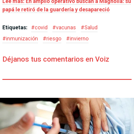
Leé más: En amplio operativo buscan a Magnolia: su
papá le retiró de la guardería y desapareció
Etiquetas:
#
covid
#
vacunas
#
Salud
#
inmunización
#
riesgo
#
invierno
Déjanos tus comentarios en Voiz