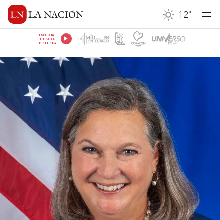
12
°
ESCUCHÁ
TU RADIO
PREFERIDA