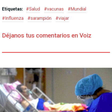
Etiquetas:
#
Salud
#
vacunas
#
Mundial
#
Influenza
#
sarampión
#
viajar
Déjanos tus comentarios en Voiz