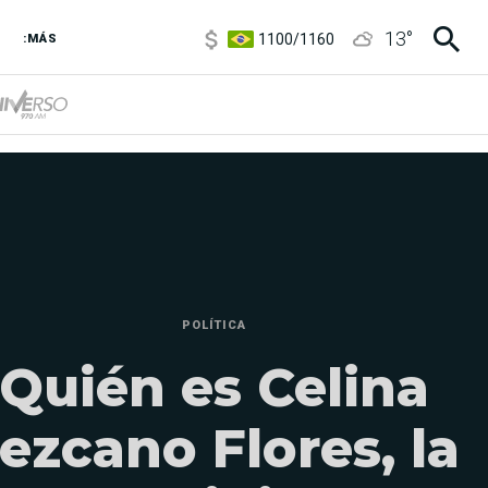
1100
/
1160
13
°
3,8
/
4
:MÁS
6850
/
7200
5900
/
5960
POLÍTICA
Quién es Celina
ezcano Flores, la