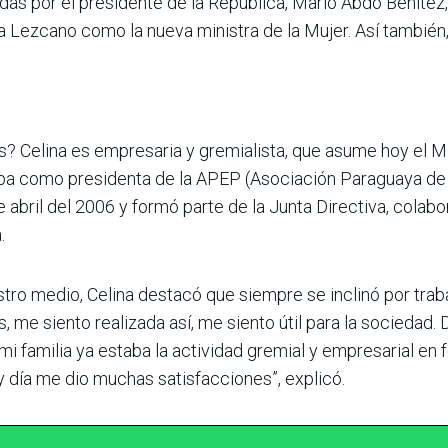
adas por el presidente de la República, Mario Abdo Benítez,
na Lezcano como la nueva ministra de la Mujer. Así también
? Celina es empresaria y gremialista, que asume hoy el Min
ba como presidenta de la APEP (Asociación Paraguaya de 
e abril del 2006 y formó parte de la Junta Directiva, colab
.
tro medio, Celina destacó que siempre se inclinó por traba
 me siento reali­zada así, me siento útil para la socieda
mi familia ya estaba la actividad gremial y empresarial en 
oy día me dio muchas satisfac­ciones”, explicó.