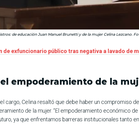
tros: de educación Juan Manuel Brunetti y de la mujer Celina Lezcano. Fot
 de exfuncionario público tras negativa a lavado de 
el empoderamiento de la muj
el cargo, Celina resaltó que debe haber un compromiso del
eramiento de la mujer. “El empoderamiento econó­mico de l
uro, ya que enfrentamos barre­ras institucionales tanto en